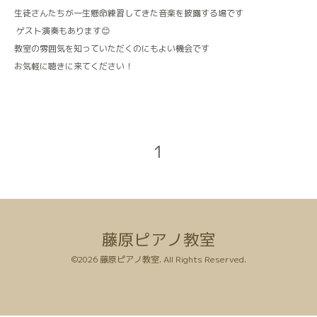
生徒さんたちが一生懸命練習してきた音楽を披露する場です
ゲスト演奏もあります😊
教室の雰囲気を知っていただくのにもよい機会です
お気軽に聴きに来てください！
1
藤原ピアノ教室
©2026
藤原ピアノ教室
. All Rights Reserved.